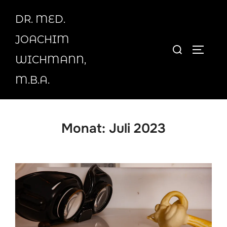
Zum
DR. MED.
Inhalt
springen
JOACHIM
Suchen
SEITEN
WICHMANN,
nach:
M.B.A.
Monat:
Juli 2023