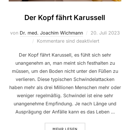
Der Kopf fährt Karussell
Veröffentlicht
von
Dr. med. Joachim Wichmann
20. Juli 2023
am
Kommentare sind deaktiviert
Der Kopf fährt Karussell, es fühlt sich sehr
unangenehm an, man meint sich festhalten zu
müssen, um den Boden nicht unter den Füßen zu
verlieren. Diese typischen Schwindelattacken
haben mehr als drei Millionen Menschen mehr oder
weniger regelmäßig. Schwindel ist eine sehr
unangenehme Empfindung. Je nach Länge und
Ausprägung der Anfälle kann es das Leben …
ÜBER „DER KOPF FÄHRT KARUSS
MEHR
LESEN