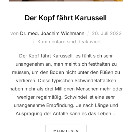
Der Kopf fährt Karussell
Veröffentlicht
von
Dr. med. Joachim Wichmann
20. Juli 2023
am
Kommentare sind deaktiviert
Der Kopf fährt Karussell, es fühlt sich sehr
unangenehm an, man meint sich festhalten zu
müssen, um den Boden nicht unter den Füßen zu
verlieren. Diese typischen Schwindelattacken
haben mehr als drei Millionen Menschen mehr oder
weniger regelmäßig. Schwindel ist eine sehr
unangenehme Empfindung. Je nach Länge und
Ausprägung der Anfälle kann es das Leben …
ÜBER „DER KOPF FÄHRT KARUSS
MEHR
LESEN