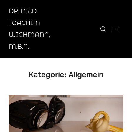
Zum
DR. MED.
Inhalt
springen
JOACHIM
Suchen
SEITEN
WICHMANN,
nach:
M.B.A.
Kategorie:
Allgemein